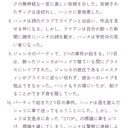
クの無神経な一言に激しい拒絶を示した。拒絶され
たザックは逆切れし、ハンナに意地悪した。
ハンナは詩のクラブでライアンと出会い、作品を見
せる仲になる。しかし、ライアンは自分が創った新
聞に勝手にハンナの詩を載せ、ハンナは学校中の笑
い者になった。
ジェシカのパーティで、3つの事件が起きる。1つ目
は、酔ったジェシカがベッドで寝ている間にブライ
スにレイプされた。ジェシカの彼氏であるジャステ
ィンがブライスに逆らい切れず、彼女へのレイプを
阻止できなかった。ハンナもその場にいたが、助け
ることができず身を隠していた。
パーティで起きた2つ目の事件。ハンナは酒を飲んだ
シェリに車で送ってもらうことにした。しかし、シ
ェリは交差点にあった「STOP」の標識に車をぶつ
け、標識を壊してしまう。ハンナは警察に連絡しよ