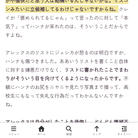
が不愉快だと思う人は結構いるんじゃないかな。ミスコ
ンみたいに立候補してるわけじゃないですからね。
クレ
イが「褒められてるじゃん」って言ったのに対して「本
気？」ってハンナが呆れたのは、そういうことだからで
すよね。
アレックスのリストにジェシカが怒るのは明白ですが、
ハンナも傷つきました。ああいうリストを書くこと自体
に対する嫌悪だけでなく、
リストに書かれたことでまわ
りがそういう目を向けてくるようになったからです。
不
躾にハンナのお尻をニヤニヤ見たり写真まで撮って、高
校生にもなって失礼な行為だってわかんないんですか
ね。
アレックスは自分がしたことを後悔し、どんどん情緒不
安定になっていきます。
テープのことがバレるのが怖く
メニュー
ホーム
検索
トップ
サイドバー