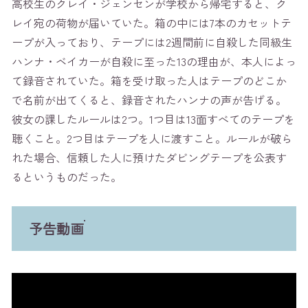
高校生のクレイ・ジェンセンが学校から帰宅すると、ク
レイ宛の荷物が届いていた。箱の中には7本のカセットテ
ープが入っており、テープには2週間前に自殺した同級生
ハンナ・ベイカーが自殺に至った13の理由が、本人によっ
て録音されていた。箱を受け取った人はテープのどこか
で名前が出てくると、録音されたハンナの声が告げる。
彼女の課したルールは2つ。1つ目は13面すべてのテープを
聴くこと。2つ目はテープを人に渡すこと。ルールが破ら
れた場合、信頼した人に預けたダビングテープを公表す
るというものだった。
予告動画