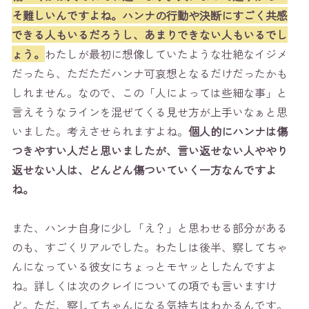
そ難しいんですよね。ハンナの行動や決断にすごく共感
できる人もいるだろうし、あまりできない人もいるでし
ょう。
わたしが最初に想像していたような壮絶なイジメ
だったら、ただただハンナ可哀想となるだけだったかも
しれません。なので、この「人によっては些細な事」と
言えそうなラインを混ぜてくる見せ方が上手いなぁと思
いました。考えさせられますよね。
個人的にハンナは傷
つきやすい人だと思いましたが、言い返せない人ややり
返せない人は、どんどん傷ついていく一方なんですよ
ね。
また、ハンナ自身に少し「え？」と思わせる部分がある
のも、すごくリアルでした。わたしは後半、察してちゃ
んになっている彼女にちょっとモヤッとしたんですよ
ね。詳しくは次のクレイについての項でも言いますけ
ど。ただ、察してちゃんになる気持ちはわかるんです。