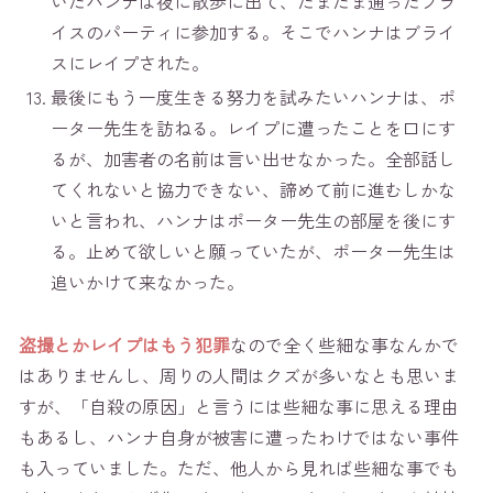
いたハンナは夜に散歩に出て、たまたま通ったブラ
イスのパーティに参加する。そこでハンナはブライ
スにレイプされた。
最後にもう一度生きる努力を試みたいハンナは、ポ
ーター先生を訪ねる。レイプに遭ったことを口にす
るが、加害者の名前は言い出せなかった。全部話し
てくれないと協力できない、諦めて前に進むしかな
いと言われ、ハンナはポーター先生の部屋を後にす
る。止めて欲しいと願っていたが、ポーター先生は
追いかけて来なかった。
盗撮とかレイプはもう犯罪
なので全く些細な事なんかで
はありませんし、周りの人間はクズが多いなとも思いま
すが、「自殺の原因」と言うには些細な事に思える理由
もあるし、ハンナ自身が被害に遭ったわけではない事件
も入っていました。ただ、他人から見れば些細な事でも