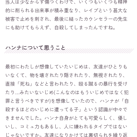
当人は少なからず傷つくわけで、いくつもいくつも精神
的に削られる出来事が積み重なり、レイプという甚大な
被害で止めを刺され、最後に縋ったカウンセラーの先生
にも助けてもらえず、自殺してしまったんですね。
ハンナについて思うこと
最初にわたしが想像していたいじめは、友達がひとりも
いなくて、物を壊されたり隠されたり、無視されたり、
直接「死ね」などと言われたり、殴る蹴るの暴行を受け
たり…みたいないじめ(こんなのはもういじめではなく犯
罪と言うべきですが)を想像していたので、ハンナが「自
殺するほどのいじめに遭ってる子」という認識が中々で
きませんでした。ハンナ自身がとても可愛らしく、優し
いし、コミュ力もあるし、人に嫌われるタイプではない
じゃないですか。友達になりかけては裏切られを繰り返