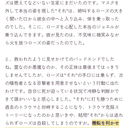
ズは燃えてなどいない生家にまだいたのです。マスクを
外して本当の姿を現した”それ”は、絶叫するローズの大き
く開いた口から彼女の中へと入り込み、体を乗っ取った
のでした。そこに、ローズを心配した本当のジョエルが
乗り込んできます。彼が見たのは、不気味に微笑みなが
ら火を放つローズの姿だったのでした。
と、救われたように見せかけてのバッドエンドでした
ね。霊なのか悪魔なのか、その正体は最後まではっきり
しませんでしたが、ローズは”それ”の手口には乗らず、次
の犠牲者となる目撃者を用意させないという行動に出た
わけです。自分に死が迫っている状況で冷静な判断がで
きて頭がいいなと感心しました。”それ”に打ち勝つために
過去のトラウマと対峙することになり、トラウマ克服ス
トーリーになったのかと思いきや、結局”それ”からは逃れ
られずローズは自殺してしまうのですが。
機転を利かせ