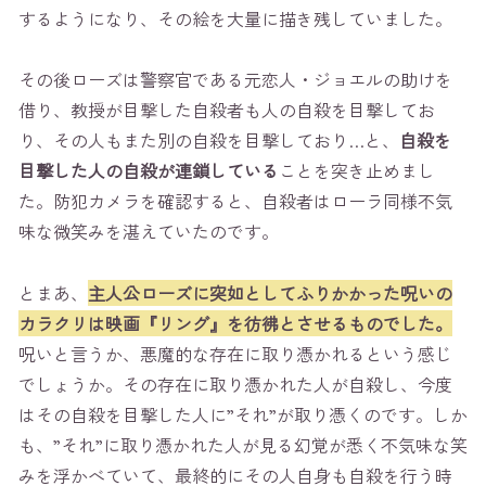
するようになり、その絵を大量に描き残していました。
その後ローズは警察官である元恋人・ジョエルの助けを
借り、教授が目撃した自殺者も人の自殺を目撃してお
り、その人もまた別の自殺を目撃しており…と、
自殺を
目撃した人の自殺が連鎖している
ことを突き止めまし
た。防犯カメラを確認すると、自殺者はローラ同様不気
味な微笑みを湛えていたのです。
とまあ、
主人公ローズに突如としてふりかかった呪いの
カラクリは映画『リング』を彷彿とさせるものでした。
呪いと言うか、悪魔的な存在に取り憑かれるという感じ
でしょうか。その存在に取り憑かれた人が自殺し、今度
はその自殺を目撃した人に”それ”が取り憑くのです。しか
も、”それ”に取り憑かれた人が見る幻覚が悉く不気味な笑
みを浮かべていて、最終的にその人自身も自殺を行う時