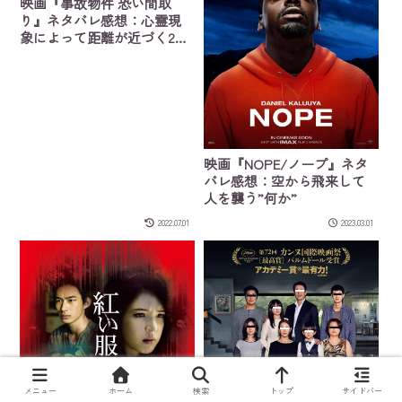
映画『事故物件 恐い間取
り』ネタバレ感想：心霊現
象によって距離が近づく2人
を描いたラブコメかもしれ
ない
映画『NOPE/ノープ』ネタ
バレ感想：空から飛来して
人を襲う”何か”
2022.07.01
2023.03.01
メニュー
ホーム
検索
トップ
サイドバー