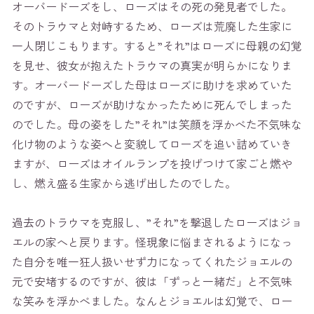
オーバードーズをし、ローズはその死の発見者でした。
そのトラウマと対峙するため、ローズは荒廃した生家に
一人閉じこもります。すると”それ”はローズに母親の幻覚
を見せ、彼女が抱えたトラウマの真実が明らかになりま
す。オーバードーズした母はローズに助けを求めていた
のですが、ローズが助けなかったために死んでしまった
のでした。母の姿をした”それ”は笑顔を浮かべた不気味な
化け物のような姿へと変貌してローズを追い詰めていき
ますが、ローズはオイルランプを投げつけて家ごと燃や
し、燃え盛る生家から逃げ出したのでした。
過去のトラウマを克服し、”それ”を撃退したローズはジョ
エルの家へと戻ります。怪現象に悩まされるようになっ
た自分を唯一狂人扱いせず力になってくれたジョエルの
元で安堵するのですが、彼は「ずっと一緒だ」と不気味
な笑みを浮かべました。なんとジョエルは幻覚で、ロー