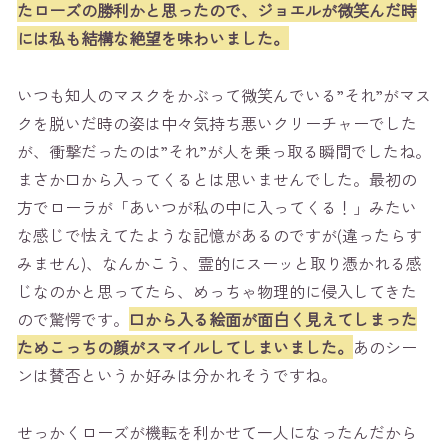
たローズの勝利かと思ったので、ジョエルが微笑んだ時
には私も結構な絶望を味わいました。
いつも知人のマスクをかぶって微笑んでいる”それ”がマス
クを脱いだ時の姿は中々気持ち悪いクリーチャーでした
が、衝撃だったのは”それ”が人を乗っ取る瞬間でしたね。
まさか口から入ってくるとは思いませんでした。最初の
方でローラが「あいつが私の中に入ってくる！」みたい
な感じで怯えてたような記憶があるのですが(違ったらす
みません)、なんかこう、霊的にスーッと取り憑かれる感
じなのかと思ってたら、めっちゃ物理的に侵入してきた
ので驚愕です。
口から入る絵面が面白く見えてしまった
ためこっちの顔がスマイルしてしまいました。
あのシー
ンは賛否というか好みは分かれそうですね。
せっかくローズが機転を利かせて一人になったんだから