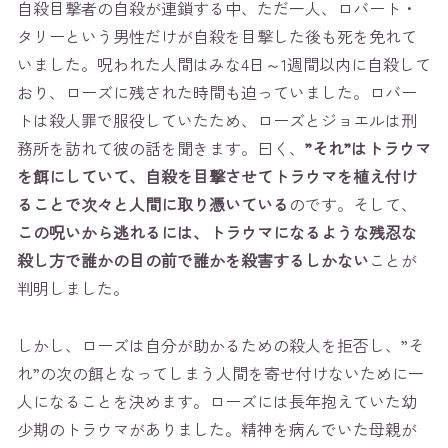
自殺目撃者の自殺が連鎖する中、ただ一人、ロバート・
タリーという男性だけが自殺を目撃した後も死を免れて
いました。呪われた人間はみな4日～1週間以内に自殺して
おり、ローズに残された時間も迫っていました。ロバー
トは殺人罪で服役していたため、ローズとジョエルは刑
務所を訪れて彼の話を聞きます。曰く、
”それ”はトラウマ
を餌にしていて、自殺を目撃させてトラウマを植え付け
ることで次々と人間に取り憑いている
のです。そして、
この呪いから逃れるには、トラウマになるような残忍な
殺し方で誰かの目の前で誰かを殺害するしかない
ことが
判明しました。
しかし、ローズは自分が助かるための殺人を拒否し、”そ
れ”の次の餌となってしまう人間を寄せ付けないために一
人になることを決めます。ローズには長年抱えていた幼
少期のトラウマがありました。精神を病んでいた母親が