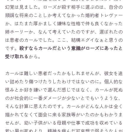
幻覚は見ました。ローズが殺す相手に選ぶのは、自分の
順調な将来のことしか考えてなかった婚約者トレヴァー
か、はたまた厚かましく嫌味な性格で仲も良くなかった
姉ホーリーか、なんて考えていたのですが、選ばれたの
は患者のカールでした。ここ、結構エグイなぁと思うの
です。
殺すならカールだという意識がローズにあったと
受け取れる
から。
カールは難しい患者だったかもしれませんが、彼女を追
い詰めたり傷つけたりしたわけではないのに。個人的な
恨みとか好き嫌いで選んだ感じではなく、カールが死ぬ
のが社会的に一番ダメージが少ないとでもいうような、
そんな計算に思えたのです。カールがどんな人かは全く
描かれてなくて面会に来る家族等がいたのかもわかりま
せんが、幼い子供がいる母親や仕事で成功を収めている
若い男が死ぬより、精神を病んだ可哀想で弱そうな人が