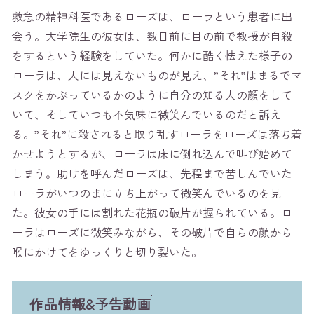
救急の精神科医であるローズは、ローラという患者に出
会う。大学院生の彼女は、数日前に目の前で教授が自殺
をするという経験をしていた。何かに酷く怯えた様子の
ローラは、人には見えないものが見え、”それ”はまるでマ
スクをかぶっているかのように自分の知る人の顔をして
いて、そしていつも不気味に微笑んでいるのだと訴え
る。”それ”に殺されると取り乱すローラをローズは落ち着
かせようとするが、ローラは床に倒れ込んで叫び始めて
しまう。助けを呼んだローズは、先程まで苦しんでいた
ローラがいつのまに立ち上がって微笑んでいるのを見
た。彼女の手には割れた花瓶の破片が握られている。ロ
ーラはローズに微笑みながら、その破片で自らの顔から
喉にかけてをゆっくりと切り裂いた。
作品情報&予告動画