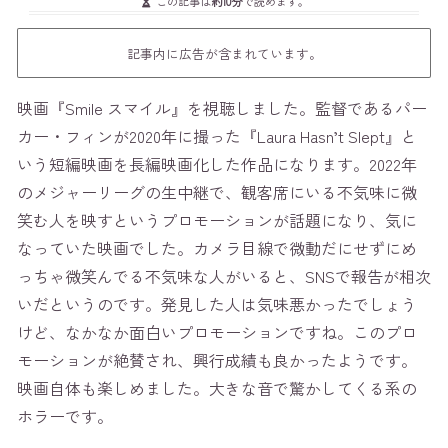
この記事は
約10分
で読めます。
記事内に広告が含まれています。
映画『Smile スマイル』を視聴しました。監督であるパー
カー・フィンが2020年に撮った『Laura Hasn’t Slept』と
いう短編映画を長編映画化した作品になります。2022年
のメジャーリーグの生中継で、観客席にいる不気味に微
笑む人を映すというプロモーションが話題になり、気に
なっていた映画でした。カメラ目線で微動だにせずにめ
っちゃ微笑んでる不気味な人がいると、SNSで報告が相次
いだというのです。発見した人は気味悪かったでしょう
けど、なかなか面白いプロモーションですね。このプロ
モーションが絶賛され、興行成績も良かったようです。
映画自体も楽しめました。大きな音で驚かしてくる系の
ホラーです。