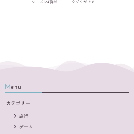
シーズン4前半ネ
クゾクが止まら
タバレ感想：裏
ない！上級者向
側の世界の軍師
け台湾ホラー
ヴェクナ登場
Menu
カテゴリー
旅行
ゲーム