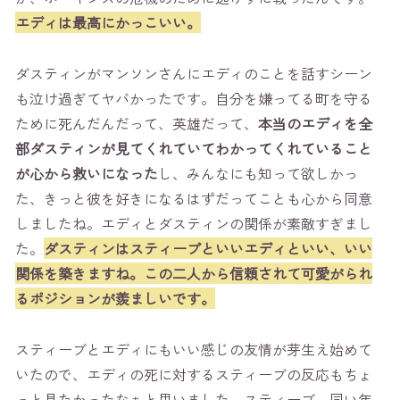
エディは最高にかっこいい。
ダスティンがマンソンさんにエディのことを話すシーン
も泣け過ぎてヤバかったです。自分を嫌ってる町を守る
ために死んだんだって、英雄だって、
本当のエディを全
部ダスティンが見てくれていてわかってくれていること
が心から救いになった
し、みんなにも知って欲しかっ
た、きっと彼を好きになるはずだってことも心から同意
しましたね。エディとダスティンの関係が素敵すぎまし
た。
ダスティンはスティーブといいエディといい、いい
関係を築きますね。この二人から信頼されて可愛がられ
るポジションが羨ましいです。
スティーブとエディにもいい感じの友情が芽生え始めて
いたので、エディの死に対するスティーブの反応もちょ
っと見たかったなぁと思いました。スティーブ、同い年