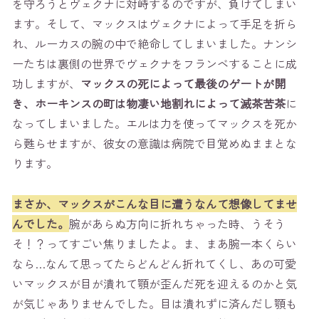
を守ろうとヴェクナに対峙するのですが、負けてしまい
ます。そして、マックスはヴェクナによって手足を折ら
れ、ルーカスの腕の中で絶命してしまいました。ナンシ
ーたちは裏側の世界でヴェクナをフランベすることに成
功しますが、
マックスの死によって最後のゲートが開
き、ホーキンスの町は物凄い地割れによって滅茶苦茶
に
なってしまいました。エルは力を使ってマックスを死か
ら甦らせますが、彼女の意識は病院で目覚めぬままとな
ります。
まさか、マックスがこんな目に遭うなんて想像してませ
んでした。
腕があらぬ方向に折れちゃった時、うそう
そ！？ってすごい焦りましたよ。ま、まあ腕一本くらい
なら…なんて思ってたらどんどん折れてくし、あの可愛
いマックスが目が潰れて顎が歪んだ死を迎えるのかと気
が気じゃありませんでした。目は潰れずに済んだし顎も