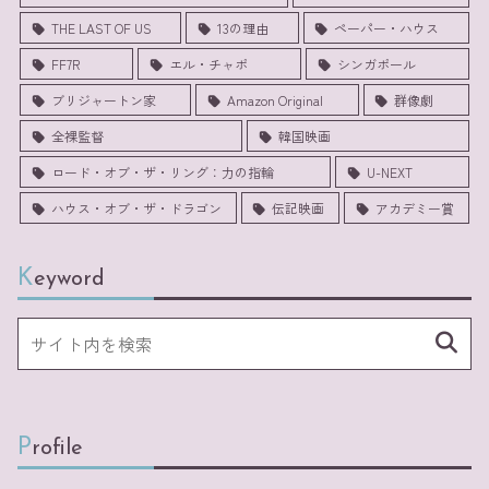
THE LAST OF US
13の理由
ペーパー・ハウス
FF7R
エル・チャポ
シンガポール
ブリジャートン家
Amazon Original
群像劇
全裸監督
韓国映画
ロード・オブ・ザ・リング：力の指輪
U-NEXT
ハウス・オブ・ザ・ドラゴン
伝記映画
アカデミー賞
Keyword
Profile