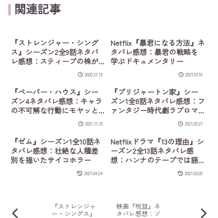
関連記事
『ストレンジャー・シング
Netflix『暴君になる方法』ネ
ス』シーズン2全9話ネタバ
タバレ感想：暴君の戦略を
レ感想：スティーブの株が
学ぶドキュメンタリー
爆上がり！ウィルを乗っ取
2020.12.15
2021.07.16
ろとする恐ろしい敵との戦
い
『ペーパー・ハウス』シー
『ブリジャートン家』シー
ズン4ネタバレ感想：キャラ
ズン1全8話ネタバレ感想：フ
の不可解な行動にモヤッと
ァンタジー時代劇ラブロマ
する
ンス
2021.11.19
2021.03.27
『ゼム』シーズン1全10話ネ
Netflixドラマ『13の理由』シ
タバレ感想：壮絶な人種差
ーズン2全13話ネタバレ感
別を描いたサイコホラー
想：ハンナのテープでは語
られなかった秘密
2021.04.24
2021.03.09
『ストレンジャ
映画『呪詛』ネ
ー・シングス』
タバレ感想：ゾ