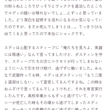
の知らぬところでひっそりとヴェクナを退治したところ
でエディの疑いは晴れないでしょ…とずっと思っていま
した。どう潔白を証明する流れになるのか気になってい
たのですが、まさか死んでしまうとは…。てっきりS5も
出てくると思ってたので本当にショックです。
エディは心配するスティーブに「俺たちを見ろよ、英雄
には程遠い」なんて言ってましたけど、ダスティンを守
り、スティーブたちの方にコウモリが行ってしまわない
ように一人で引き付け続け、逃げずに戦いました。みん
なで武器作ってる時、エディはダスティンに「もう二度
と退却はしない」って宣言してるんですよね。この時は
おふざけで言ってるんでしょうけれど、それを有言実行
したんです。高校卒業からもずっと逃げていて、クリッ
シーが死亡した時もその場から逃げてしまったエディ
が、ホーキンスの危機のために逃げずに戦ったんです。