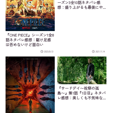
ーズン3全10話ネタバレ感
想：盛り上がるも最後にや
や失速し、完結
『ONE PIECE』シーズン1全8
話ネタバレ感想：駆け足感
は否めないけど面白い
2023.09.13
2021.11.14
『サードデイ〜祝祭の孤
島〜』第1話『1日目』ネタバ
レ感想：美しくも不気味な
島でこれから何が起こるの
か気になる