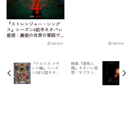
『ストレンジャー・シング
ス』シーズン4前半ネタバレ
感想：裏側の世界の軍師ヴ
ェクナ登場
2022.06.25
2020.12.04
『ナルコス メキ
映画『透明人
シコ編』シーズ
間』ネタバレ感
ン2全10話ネタバ
想：サプラァイ
レ感想：独裁が
ズ…見えないけ
裏目に！ゴッド
ど存在を感じる
ファーザーの終
サイコスリラー
焉