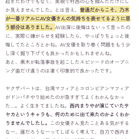
起きたわけでもなく、美貌で村西の心を掴んだだけにし
か見えませんでした。とは言え、
普通だからこそ、乃木
が一番リアルにAV女優さんの気持ちを表せてるように思
う部分はありました。
AV出演に後悔はないって言ったの
に、実際に嫌がらせを経験したら、やっぱりちょっと後
悔してたところとかね。AV女優を取り巻く問題をもう少
し深く掘り下げても良かったかもしれませんね。
あと、黒木が転落事故を起こしたエピソードのオープニ
ング曲だけ違うのは凄く印象的で良かったです。
ヤクザパートは、台湾マフィアとコロンビアンマフィア
がドンパチやり始めたのが急すぎてよくわかんなかっ
た…。よく生きてましたね。
西内まりやが演じていたサ
ヤカというキャラも、何のために出て来たのかよくわか
りませんでしたし。
この女優さん見たことある気がする
なー、誰だろうなーってしばらく考えて、自力で西内ま