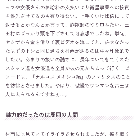
ッフや女優さんのお給料の支払いより衛星事業への投資
を優先させてるのも有り得ない。上手くいけば倍にして
返せるとかなんとか言って、詐欺師のやり口みたい。三
田村にばっかり頭を下げさせて可哀想でしたね。挙句、
ヤクザから金を借りて裏ビデオを流してと、許せなかっ
たはずのトシと同じ過ちを村西が辿るのは中々印象的で
したが。あまりの扱いの酷さに、長年ついてきてくれた
スタッフ達も女優達も全員が彼の元から去って行くエピ
ソードは、『ナルコス メキシコ編』のフェリクスのこと
を彷彿とさせました。やはり、傲慢でワンマンな帝王は
人に去られるんですねぇ…。
魅力的だったのは周囲の人間
村西には見ていてイライラさせられましたが、彼を取り