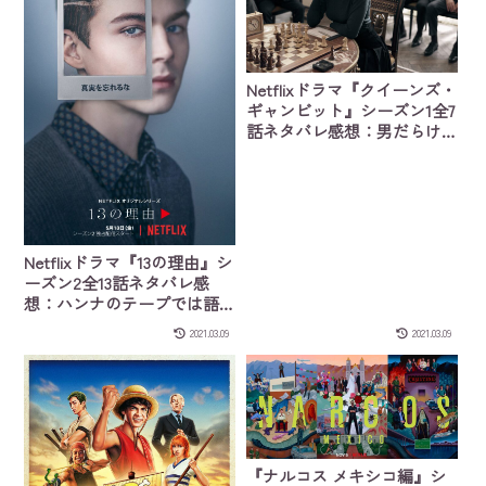
Netflixドラマ『クイーンズ・
ギャンビット』シーズン1全7
話ネタバレ感想：男だらけ
のチェス界を、依存症を抱
えた天才少女が駆け上が
る！
Netflixドラマ『13の理由』シ
ーズン2全13話ネタバレ感
想：ハンナのテープでは語
られなかった秘密
2021.03.09
2021.03.09
『ナルコス メキシコ編』シ