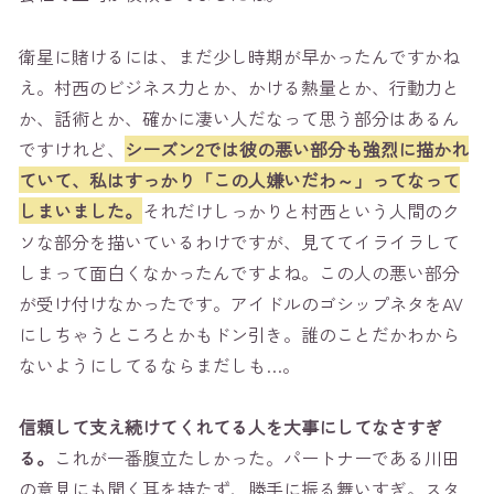
衛星に賭けるには、まだ少し時期が早かったんですかね
え。村西のビジネス力とか、かける熱量とか、行動力と
か、話術とか、確かに凄い人だなって思う部分はあるん
ですけれど、
シーズン2では彼の悪い部分も強烈に描かれ
ていて、私はすっかり「この人嫌いだわ～」ってなって
しまいました。
それだけしっかりと村西という人間のク
ソな部分を描いているわけですが、見ててイライラして
しまって面白くなかったんですよね。この人の悪い部分
が受け付けなかったです。アイドルのゴシップネタをAV
にしちゃうところとかもドン引き。誰のことだかわから
ないようにしてるならまだしも…。
信頼して支え続けてくれてる人を大事にしてなさすぎ
る。
これが一番腹立たしかった。パートナーである川田
の意見にも聞く耳を持たず、勝手に振る舞いすぎ。スタ