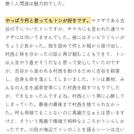
巻く人間達は魅力的でした。
やっぱり何と言ってもトシが好きです。
ヤクザである古
谷の下についたトシですが、サヤカにも言われた通りヤ
クザには向いてませんでした。彼にはチンピラぐらいが
ちょうど良かった。指を詰めて何とか組から抜け出し、
村西と袂を分かった川田と再び組むこともできて、トシ
は人生やり直せそうだなと思って安心していたのです
が、古谷から追われる村西を助けるために古谷を殺害
し、自身も命を落としてしまいました。トシは最初、み
んなの人生を滅茶苦茶にした村西を殺すつもりでした
が、できなかったんですよね。村西という男に心酔して
しまっていた。最後の最後まで村西を捨てられなかっ
た。何も命捨てることないのに馬鹿だなぁとは思います
けど、そういう馬鹿で極端で純粋なところがトシらしか
ったです。川田が海辺でトシのことを語るシーンは泣い