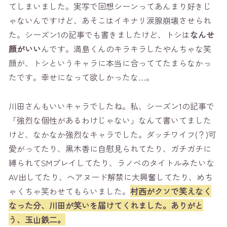
てしまいました。実写で回想シーンってあんまり好きじ
ゃないんですけど、あそこはイキナリ涙腺崩壊させられ
た。シーズン1の記事でも書きましたけど、トシは
なんせ
顔がいい
んです。満島くんのキラキラしたやんちゃな笑
顔が、トシというキャラに本当に合っててたまらなかっ
たです。幸せになって欲しかったな…。
川田さんもいいキャラでしたね。私、シーズン1の記事で
「強烈な個性があるわけじゃない」なんて書いてました
けど、なかなか強烈なキャラでした。ダッチワイフ(？)可
愛がってたり、黒木香に自慰見られてたり、ガチガチに
縛られてSMプレイしてたり、ラノベのタイトルみたいな
AV出してたり、ヘアヌード解禁に大興奮してたり、めち
ゃくちゃ笑わせてもらいました。
村西がクソで笑えなく
なった分、川田が笑いを届けてくれました。ありがと
う、玉山鉄二。