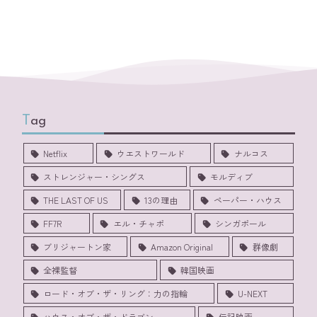
Tag
Netflix
ウエストワールド
ナルコス
ストレンジャー・シングス
モルディブ
THE LAST OF US
13の理由
ペーパー・ハウス
FF7R
エル・チャポ
シンガポール
ブリジャートン家
Amazon Original
群像劇
全裸監督
韓国映画
ロード・オブ・ザ・リング：力の指輪
U-NEXT
ハウス・オブ・ザ・ドラゴン
伝記映画