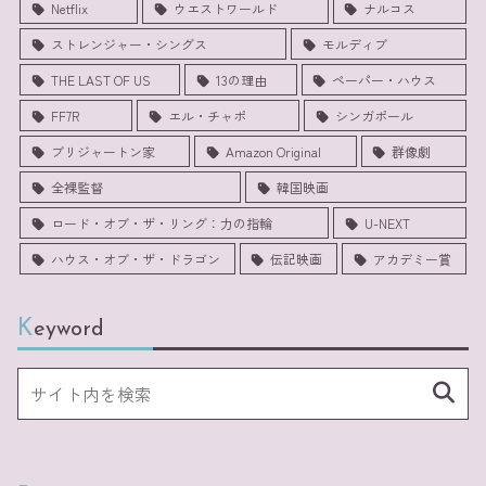
Netflix
ウエストワールド
ナルコス
ストレンジャー・シングス
モルディブ
THE LAST OF US
13の理由
ペーパー・ハウス
FF7R
エル・チャポ
シンガポール
ブリジャートン家
Amazon Original
群像劇
全裸監督
韓国映画
ロード・オブ・ザ・リング：力の指輪
U-NEXT
ハウス・オブ・ザ・ドラゴン
伝記映画
アカデミー賞
Keyword