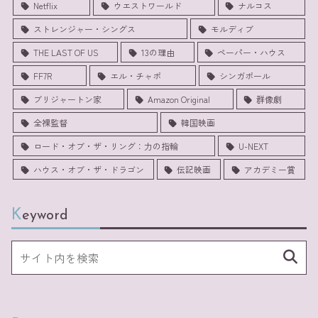
Netflix
ウエストワールド
ナルコス
ストレンジャー・シングス
モルディブ
THE LAST OF US
13の理由
ペーパー・ハウス
FF7R
エル・チャポ
シンガポール
ブリジャートン家
Amazon Original
群像劇
全裸監督
韓国映画
ロード・オブ・ザ・リング：力の指輪
U-NEXT
ハウス・オブ・ザ・ドラゴン
伝記映画
アカデミー賞
Keyword