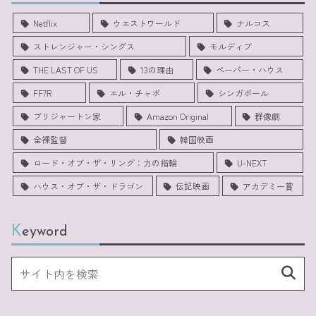
Netflix
ウエストワールド
ナルコス
ストレンジャー・シングス
モルディブ
THE LAST OF US
13の理由
ペーパー・ハウス
FF7R
エル・チャポ
シンガポール
ブリジャートン家
Amazon Original
群像劇
全裸監督
韓国映画
ロード・オブ・ザ・リング：力の指輪
U-NEXT
ハウス・オブ・ザ・ドラゴン
伝記映画
アカデミー賞
Keyword