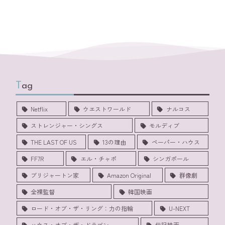
Tag
Netflix
ウエストワールド
ナルコス
ストレンジャー・シングス
モルディブ
THE LAST OF US
13の理由
ペーパー・ハウス
FF7R
エル・チャポ
シンガポール
ブリジャートン家
Amazon Original
群像劇
全裸監督
韓国映画
ロード・オブ・ザ・リング：力の指輪
U-NEXT
ハウス・オブ・ザ・ドラゴン
伝記映画