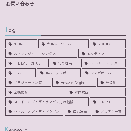
お問い合わせ
Tag
Netflix
ウエストワールド
ナルコス
ストレンジャー・シングス
モルディブ
THE LAST OF US
13の理由
ペーパー・ハウス
FF7R
エル・チャポ
シンガポール
ブリジャートン家
Amazon Original
群像劇
全裸監督
韓国映画
ロード・オブ・ザ・リング：力の指輪
U-NEXT
ハウス・オブ・ザ・ドラゴン
伝記映画
アカデミー賞
Keyword