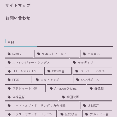
サイトマップ
お問い合わせ
Tag
Netflix
ウエストワールド
ナルコス
ストレンジャー・シングス
モルディブ
THE LAST OF US
13の理由
ペーパー・ハウス
FF7R
エル・チャポ
シンガポール
ブリジャートン家
Amazon Original
群像劇
全裸監督
韓国映画
ロード・オブ・ザ・リング：力の指輪
U-NEXT
ハウス・オブ・ザ・ドラゴン
伝記映画
アカデミー賞