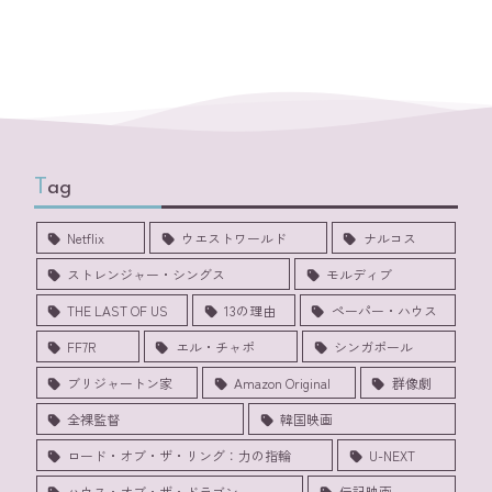
Tag
Netflix
ウエストワールド
ナルコス
ストレンジャー・シングス
モルディブ
THE LAST OF US
13の理由
ペーパー・ハウス
FF7R
エル・チャポ
シンガポール
ブリジャートン家
Amazon Original
群像劇
全裸監督
韓国映画
ロード・オブ・ザ・リング：力の指輪
U-NEXT
ハウス・オブ・ザ・ドラゴン
伝記映画