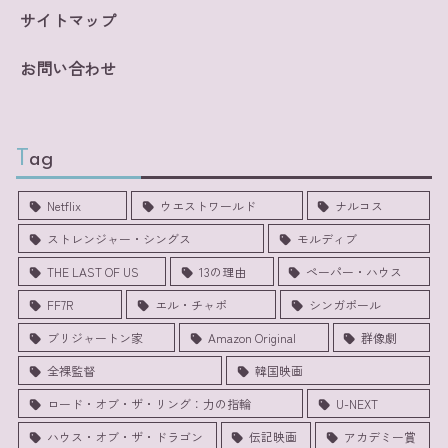
サイトマップ
お問い合わせ
Tag
Netflix
ウエストワールド
ナルコス
ストレンジャー・シングス
モルディブ
THE LAST OF US
13の理由
ペーパー・ハウス
FF7R
エル・チャポ
シンガポール
ブリジャートン家
Amazon Original
群像劇
全裸監督
韓国映画
ロード・オブ・ザ・リング：力の指輪
U-NEXT
ハウス・オブ・ザ・ドラゴン
伝記映画
アカデミー賞