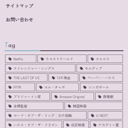
サイトマップ
お問い合わせ
Tag
Netflix
ウエストワールド
ナルコス
ストレンジャー・シングス
モルディブ
THE LAST OF US
13の理由
ペーパー・ハウス
FF7R
エル・チャポ
シンガポール
ブリジャートン家
Amazon Original
群像劇
全裸監督
韓国映画
ロード・オブ・ザ・リング：力の指輪
U-NEXT
ハウス・オブ・ザ・ドラゴン
伝記映画
アカデミー賞