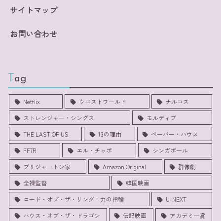
サイトマップ
お問い合わせ
Tag
Netflix
ウエストワールド
ナルコス
ストレンジャー・シングス
モルディブ
THE LAST OF US
13の理由
ペーパー・ハウス
FF7R
エル・チャポ
シンガポール
ブリジャートン家
Amazon Original
群像劇
全裸監督
韓国映画
ロード・オブ・ザ・リング：力の指輪
U-NEXT
ハウス・オブ・ザ・ドラゴン
伝記映画
アカデミー賞