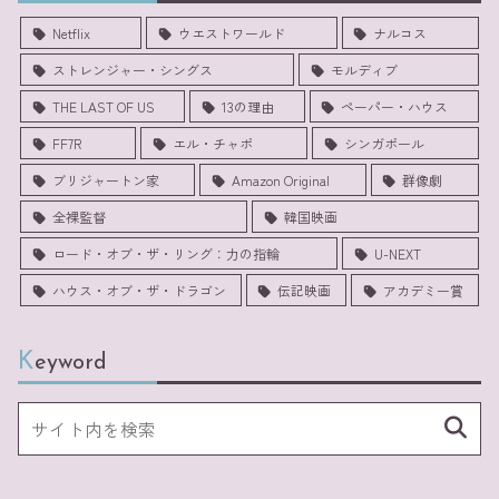
Netflix
ウエストワールド
ナルコス
ストレンジャー・シングス
モルディブ
THE LAST OF US
13の理由
ペーパー・ハウス
FF7R
エル・チャポ
シンガポール
ブリジャートン家
Amazon Original
群像劇
全裸監督
韓国映画
ロード・オブ・ザ・リング：力の指輪
U-NEXT
ハウス・オブ・ザ・ドラゴン
伝記映画
アカデミー賞
Keyword