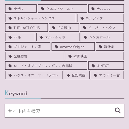
Netflix
ウエストワールド
ナルコス
ストレンジャー・シングス
モルディブ
THE LAST OF US
13の理由
ペーパー・ハウス
FF7R
エル・チャポ
シンガポール
ブリジャートン家
Amazon Original
群像劇
全裸監督
韓国映画
ロード・オブ・ザ・リング：力の指輪
U-NEXT
ハウス・オブ・ザ・ドラゴン
伝記映画
アカデミー賞
Keyword