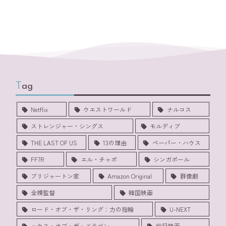
Tag
Netflix
ウエストワールド
ナルコス
ストレンジャー・シングス
モルディブ
THE LAST OF US
13の理由
ペーパー・ハウス
FF7R
エル・チャポ
シンガポール
ブリジャートン家
Amazon Original
群像劇
全裸監督
韓国映画
ロード・オブ・ザ・リング：力の指輪
U-NEXT
ハウス・オブ・ザ・ドラゴン
伝記映画