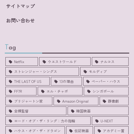
サイトマップ
お問い合わせ
Tag
Netflix
ウエストワールド
ナルコス
ストレンジャー・シングス
モルディブ
THE LAST OF US
13の理由
ペーパー・ハウス
FF7R
エル・チャポ
シンガポール
ブリジャートン家
Amazon Original
群像劇
全裸監督
韓国映画
ロード・オブ・ザ・リング：力の指輪
U-NEXT
ハウス・オブ・ザ・ドラゴン
伝記映画
アカデミー賞