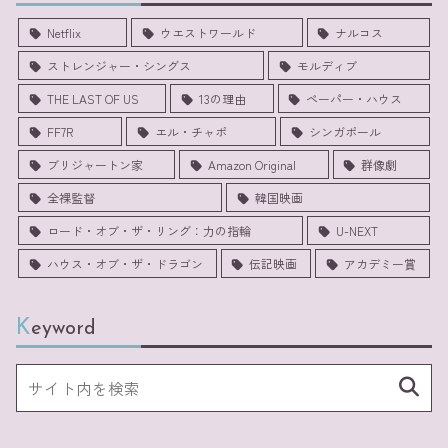
Netflix
ウエストワールド
ナルコス
ストレンジャー・シングス
モルディブ
THE LAST OF US
13の理由
ペーパー・ハウス
FF7R
エル・チャポ
シンガポール
ブリジャートン家
Amazon Original
群像劇
全裸監督
韓国映画
ロード・オブ・ザ・リング：力の指輪
U-NEXT
ハウス・オブ・ザ・ドラゴン
伝記映画
アカデミー賞
Keyword