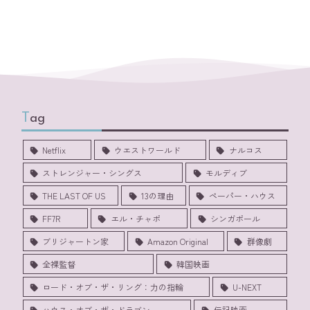
Tag
Netflix
ウエストワールド
ナルコス
ストレンジャー・シングス
モルディブ
THE LAST OF US
13の理由
ペーパー・ハウス
FF7R
エル・チャポ
シンガポール
ブリジャートン家
Amazon Original
群像劇
全裸監督
韓国映画
ロード・オブ・ザ・リング：力の指輪
U-NEXT
ハウス・オブ・ザ・ドラゴン
伝記映画