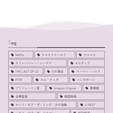
Tag
Netflix
ウエストワールド
ナルコス
ストレンジャー・シングス
モルディブ
THE LAST OF US
13の理由
ペーパー・ハウス
FF7R
エル・チャポ
シンガポール
ブリジャートン家
Amazon Original
群像劇
全裸監督
韓国映画
ロード・オブ・ザ・リング：力の指輪
U-NEXT
ハウス・オブ・ザ・ドラゴン
伝記映画