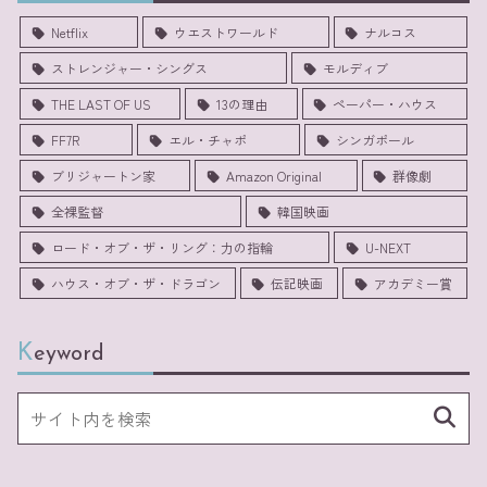
Netflix
ウエストワールド
ナルコス
ストレンジャー・シングス
モルディブ
THE LAST OF US
13の理由
ペーパー・ハウス
FF7R
エル・チャポ
シンガポール
ブリジャートン家
Amazon Original
群像劇
全裸監督
韓国映画
ロード・オブ・ザ・リング：力の指輪
U-NEXT
ハウス・オブ・ザ・ドラゴン
伝記映画
アカデミー賞
Keyword