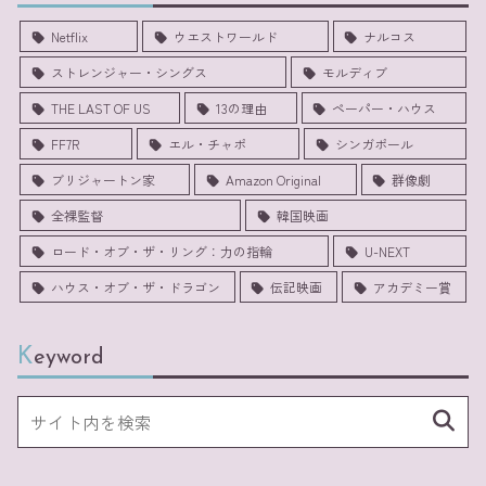
Netflix
ウエストワールド
ナルコス
ストレンジャー・シングス
モルディブ
THE LAST OF US
13の理由
ペーパー・ハウス
FF7R
エル・チャポ
シンガポール
ブリジャートン家
Amazon Original
群像劇
全裸監督
韓国映画
ロード・オブ・ザ・リング：力の指輪
U-NEXT
ハウス・オブ・ザ・ドラゴン
伝記映画
アカデミー賞
Keyword