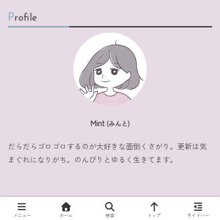
Profile
Mint
(みんと)
だらだらゴロゴロするのが大好きな面倒くさがり。更新は気
まぐれになりがち。のんびりとゆるく生きてます。
© 2020-2026 Lazy M のすべて.
メニュー
ホーム
検索
トップ
サイドバー