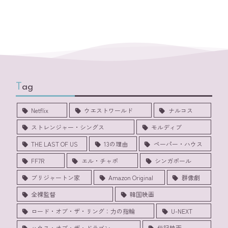
Tag
Netflix
ウエストワールド
ナルコス
ストレンジャー・シングス
モルディブ
THE LAST OF US
13の理由
ペーパー・ハウス
FF7R
エル・チャポ
シンガポール
ブリジャートン家
Amazon Original
群像劇
全裸監督
韓国映画
ロード・オブ・ザ・リング：力の指輪
U-NEXT
ハウス・オブ・ザ・ドラゴン
伝記映画