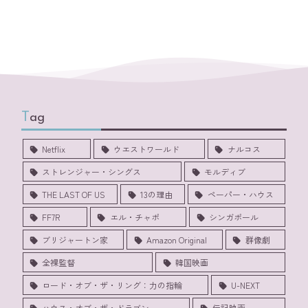
Tag
Netflix
ウエストワールド
ナルコス
ストレンジャー・シングス
モルディブ
THE LAST OF US
13の理由
ペーパー・ハウス
FF7R
エル・チャポ
シンガポール
ブリジャートン家
Amazon Original
群像劇
全裸監督
韓国映画
ロード・オブ・ザ・リング：力の指輪
U-NEXT
ハウス・オブ・ザ・ドラゴン
伝記映画