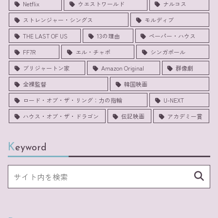
Netflix
ウエストワールド
ナルコス
ストレンジャー・シングス
モルディブ
THE LAST OF US
13の理由
ペーパー・ハウス
FF7R
エル・チャポ
シンガポール
ブリジャートン家
Amazon Original
群像劇
全裸監督
韓国映画
ロード・オブ・ザ・リング：力の指輪
U-NEXT
ハウス・オブ・ザ・ドラゴン
伝記映画
アカデミー賞
Keyword