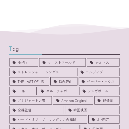
Tag
Netflix
ウエストワールド
ナルコス
ストレンジャー・シングス
モルディブ
THE LAST OF US
13の理由
ペーパー・ハウス
FF7R
エル・チャポ
シンガポール
ブリジャートン家
Amazon Original
群像劇
全裸監督
韓国映画
ロード・オブ・ザ・リング：力の指輪
U-NEXT
ハウス・オブ・ザ・ドラゴン
伝記映画