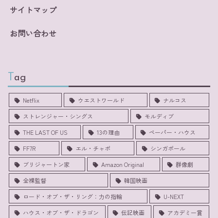
サイトマップ
お問い合わせ
Tag
Netflix
ウエストワールド
ナルコス
ストレンジャー・シングス
モルディブ
THE LAST OF US
13の理由
ペーパー・ハウス
FF7R
エル・チャポ
シンガポール
ブリジャートン家
Amazon Original
群像劇
全裸監督
韓国映画
ロード・オブ・ザ・リング：力の指輪
U-NEXT
ハウス・オブ・ザ・ドラゴン
伝記映画
アカデミー賞