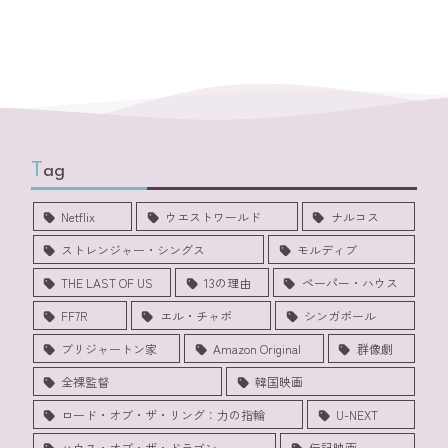
Tag
Netflix
ウエストワールド
ナルコス
ストレンジャー・シングス
モルディブ
THE LAST OF US
13の理由
ペーパー・ハウス
FF7R
エル・チャポ
シンガポール
ブリジャートン家
Amazon Original
群像劇
全裸監督
韓国映画
ロード・オブ・ザ・リング：力の指輪
U-NEXT
ハウス・オブ・ザ・ドラゴン
伝記映画