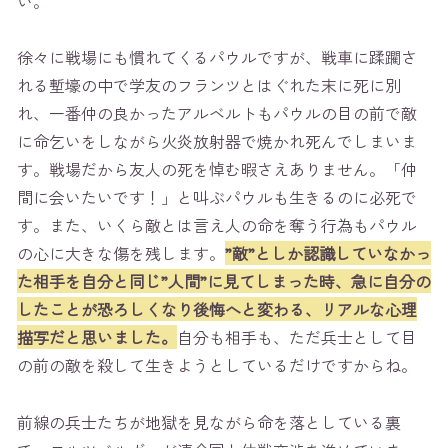
い。
徐々に戦場にも慣れてくるパウルですが、戦車に蹂躙さ
れる塹壕の中で学友のフランツとはぐれた末に死に別
れ、一番仲の良かったアルベルトもパウルの目の前で敵
に命乞いをしながら火炎放射器で焼かれ死んでしまいま
す。戦場だから友人の死を悼む暇さえありません。「仲
間に会いたいです！」と叫ぶパウルも生きるのに必死で
す。また、いくら敵とは言え人の命を奪う行為もパウル
の心に大きな傷を残します。
”敵”としか認識していなかっ
た相手を自分と同じ”人間”に見てしまった時、急に自分の
したことが恐ろしくなり後悔へと変わる、リアルな心理
描写だと思いました。
自分も相手も、ただ兵士として目
の前の敵を殺して生きようとしているだけですからね。
前線の兵士たちが地獄を見ながら命を落としている裏