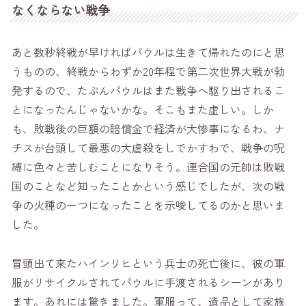
なくならない戦争
あと数秒終戦が早ければパウルは生きて帰れたのにと思
うものの、終戦からわずか20年程で第二次世界大戦が勃
発するので、たぶんパウルはまた戦争へ駆り出されるこ
とになったんじゃないかな。そこもまた虚しい。しか
も、敗戦後の巨額の賠償金で経済が大惨事になるわ、ナ
チスが台頭して最悪の大虐殺をしでかすわで、戦争の呪
縛に色々と苦しむことになりそう。連合国の元帥は敗戦
国のことなど知ったことかという感じでしたが、次の戦
争の火種の一つになったことを示唆してるのかと思いま
した。
冒頭出て来たハインリヒという兵士の死亡後に、彼の軍
服がリサイクルされてパウルに手渡されるシーンがあり
ます。あれには驚きました。軍服って、遺品として家族