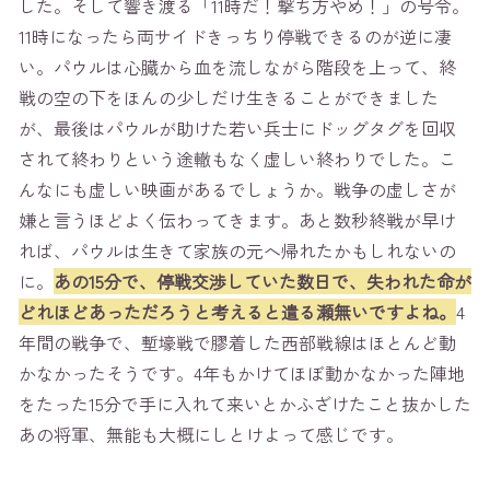
した。そして響き渡る「11時だ！撃ち方やめ！」の号令。
11時になったら両サイドきっちり停戦できるのが逆に凄
い。パウルは心臓から血を流しながら階段を上って、終
戦の空の下をほんの少しだけ生きることができました
が、最後はパウルが助けた若い兵士にドッグタグを回収
されて終わりという途轍もなく虚しい終わりでした。こ
んなにも虚しい映画があるでしょうか。戦争の虚しさが
嫌と言うほどよく伝わってきます。あと数秒終戦が早け
れば、パウルは生きて家族の元へ帰れたかもしれないの
に。
あの15分で、停戦交渉していた数日で、失われた命が
どれほどあっただろうと考えると遣る瀬無いですよね。
4
年間の戦争で、塹壕戦で膠着した西部戦線はほとんど動
かなかったそうです。4年もかけてほぼ動かなかった陣地
をたった15分で手に入れて来いとかふざけたこと抜かした
あの将軍、無能も大概にしとけよって感じです。