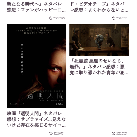
ド・ビデオテープ』ネタバ
新たなる時代へ』ネタバレ
レ感想：よくわからないと
感想：ファンがハッピーに
いう不気味さ
なる映画
2023.03.29
2026.07.30
『死霊館 悪魔のせいなら、
無罪。』ネタバレ感想：悪
魔に取り憑かれた青年が犯
した殺人事件
映画『透明人間』ネタバレ
感想：サプラァイズ…見えな
いけど存在を感じるサイコ
スリラー
2022.07.01
2022.07.01