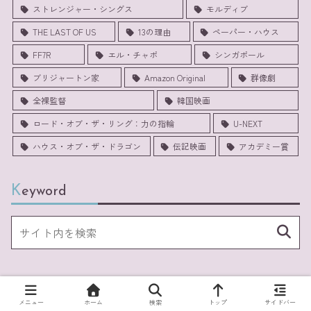
ストレンジャー・シングス
モルディブ
THE LAST OF US
13の理由
ペーパー・ハウス
FF7R
エル・チャポ
シンガポール
ブリジャートン家
Amazon Original
群像劇
全裸監督
韓国映画
ロード・オブ・ザ・リング：力の指輪
U-NEXT
ハウス・オブ・ザ・ドラゴン
伝記映画
アカデミー賞
Keyword
Profile
メニュー
ホーム
検索
トップ
サイドバー