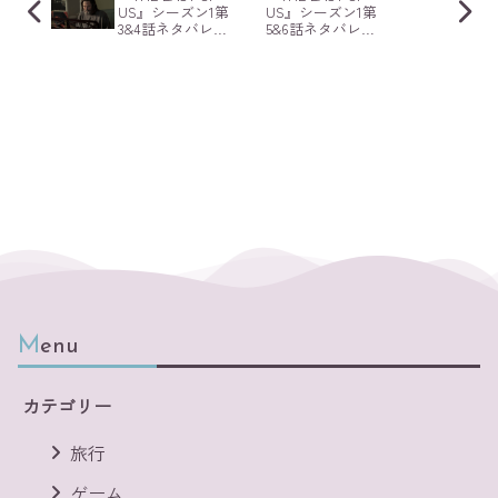
US』シーズン1第
US』シーズン1第
3&4話ネタバレ感
5&6話ネタバレ感
想：ゲームでは
想：出会いと別
語られなかった
れ、そして再会
ストーリー
Menu
カテゴリー
旅行
ゲーム