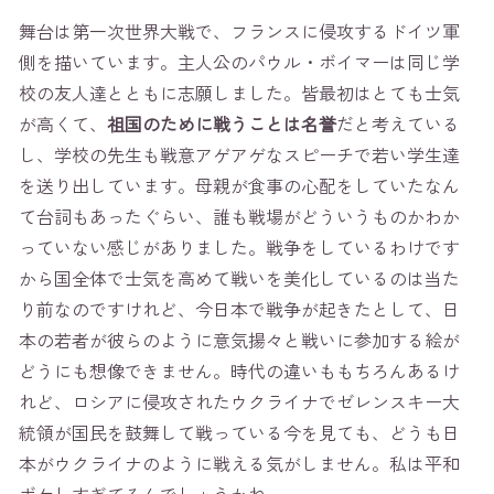
舞台は第一次世界大戦で、フランスに侵攻するドイツ軍
側を描いています。主人公のパウル・ボイマーは同じ学
校の友人達とともに志願しました。皆最初はとても士気
が高くて、
祖国のために戦うことは名誉
だと考えている
し、学校の先生も戦意アゲアゲなスピーチで若い学生達
を送り出しています。母親が食事の心配をしていたなん
て台詞もあったぐらい、誰も戦場がどういうものかわか
っていない感じがありました。戦争をしているわけです
から国全体で士気を高めて戦いを美化しているのは当た
り前なのですけれど、今日本で戦争が起きたとして、日
本の若者が彼らのように意気揚々と戦いに参加する絵が
どうにも想像できません。時代の違いももちろんあるけ
れど、ロシアに侵攻されたウクライナでゼレンスキー大
統領が国民を鼓舞して戦っている今を見ても、どうも日
本がウクライナのように戦える気がしません。私は平和
ボケしすぎてるんでしょうかね。