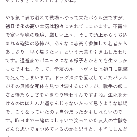
やる気に満ち溢れて戦場へやって来たパウル達ですが、
初日でその高い士気は粉々
にされてしまいます。不衛生
で寒い塹壕の環境、厳しい上司、そして頭上からうち込
まれる砲弾の恐怖が、あんなに志高く参加した若者から
あっさり「早く帰りたい」という言葉を引き出したわけ
です。退避豪でパニックになる様子とかとても生々しか
ったですね。そして、学友のルートヴィヒは初日に砲撃
で死んでしまいます。ドッグタグを回収していたパウル
がその無惨な死体を見つけ涙するのですが、戦争の厳し
さと惨たらしさをいきなり味わうんですよね。生死を分
けるのはほとんど運なんじゃないかって思うような戦場
で、こうなっていたのは自分だったかもしれないので
す。昨日まで一緒にはしゃいで笑っていた友人の亡骸を
どんな思いで見つめているのかと思うと、本当にしんど