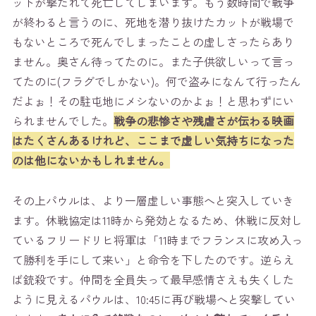
ットが撃たれて死亡してしまいます。もう数時間で戦争
が終わると言うのに、死地を潜り抜けたカットが戦場で
もないところで死んでしまったことの虚しさったらあり
ません。奥さん待ってたのに。また子供欲しいって言っ
てたのに(フラグでしかない)。何で盗みになんて行ったん
だよぉ！その駐屯地にメシないのかよぉ！と思わずにい
られませんでした。
戦争の悲惨さや残虐さが伝わる映画
はたくさんあるけれど、ここまで虚しい気持ちになった
のは他にないかもしれません。
その上パウルは、より一層虚しい事態へと突入していき
ます。休戦協定は11時から発効となるため、休戦に反対し
ているフリードリヒ将軍は「11時までフランスに攻め入っ
て勝利を手にして来い」と命令を下したのです。逆らえ
ば銃殺です。仲間を全員失って最早感情さえも失くした
ように見えるパウルは、10:45に再び戦場へと突撃してい