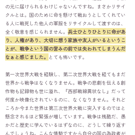
の元に届けられるわけじゃないんですね。まさかリサイ
クルとは。国のために命を懸けて戦おうとしてくれてい
る人に戦死した他人の軍服をリサイクルして渡すのは、
全く敬意を感じられません。
兵士ひとりひとりに命があ
り、人権があり、大切に想う家族や友人がいるというこ
とが、戦争という国の営みの前では失われてしまうんだ
なぁと感じました。
とても怖いです。
第一次世界大戦を経験し、第二次世界大戦を経てもまだ
世界から戦争はなくなりません。戦争の悲劇を伝える創
作物も記録物も世に溢れ、『西部戦線異状なし』だって
何度か映像化されているのに、なくなりません。それど
ころか今また世界は第三次世界大戦に突入するのではと
懸念されるほど緊張が増しています。戦争は残酷だ、愚
かだと歴史に学んでいるはずなのに、どうして繰り返す
んでしょうね。こんな情勢ですから自分の国の為政者が