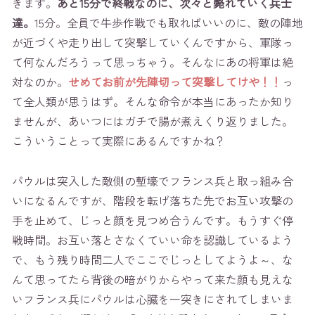
きます。
あと15分で終戦なのに、次々と斃れていく兵士
達。
15分。全員で牛歩作戦でも取ればいいのに、敵の陣地
が近づくや走り出して突撃していくんですから、軍隊っ
て何なんだろうって思っちゃう。そんなにあの将軍は絶
対なのか。
せめてお前が先陣切って突撃してけや！！
っ
て全人類が思うはず。そんな命令が本当にあったか知り
ませんが、あいつにはガチで腸が煮えくり返りました。
こういうことって実際にあるんですかね？
パウルは突入した敵側の塹壕でフランス兵と取っ組み合
いになるんですが、階段を転げ落ちた先でお互い攻撃の
手を止めて、じっと顔を見つめ合うんです。もうすぐ停
戦時間。お互い落とさなくていい命を認識しているよう
で、もう残り時間二人でここでじっとしてようよ～、な
んて思ってたら背後の暗がりからやって来た顔も見えな
いフランス兵にパウルは心臓を一突きにされてしまいま