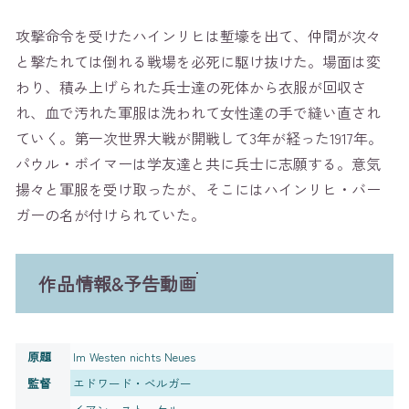
攻撃命令を受けたハインリヒは塹壕を出て、仲間が次々
と撃たれては倒れる戦場を必死に駆け抜けた。場面は変
わり、積み上げられた兵士達の死体から衣服が回収さ
れ、血で汚れた軍服は洗われて女性達の手で縫い直され
ていく。第一次世界大戦が開戦して3年が経った1917年。
パウル・ボイマーは学友達と共に兵士に志願する。意気
揚々と軍服を受け取ったが、そこにはハインリヒ・バー
ガーの名が付けられていた。
作品情報&予告動画
原題
Im Westen nichts Neues
監督
エドワード・ベルガー