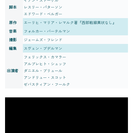
イアン・ストーケル
脚本
レスリー・パターソン
エドワード・ベルガー
原作
エーリヒ・マリア・レマルク著『西部戦線異状なし』
音楽
フォルカー・バーテルマン
撮影
ジェームズ・フレンド
編集
スヴェン・ブデルマン
フェリックス・カマラー
アルブレヒト・シュッフ
出演者
ダニエル・ブリュール
アンドリュー・スコット
ゼバスティアン・フールク