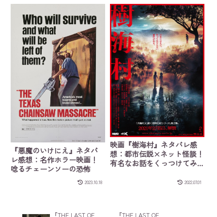
映画『樹海村』ネタバレ感
『悪魔のいけにえ』ネタバ
想：都市伝説×ネット怪談！
レ感想：名作ホラー映画！
有名なお話をくっつけてみ
唸るチェーンソーの恐怖
たよー！
2023.10.18
2022.07.01
『THE LAST OF
『THE LAST OF