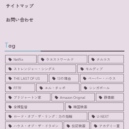
サイトマップ
お問い合わせ
Tag
Netflix
ウエストワールド
ナルコス
ストレンジャー・シングス
モルディブ
THE LAST OF US
13の理由
ペーパー・ハウス
FF7R
エル・チャポ
シンガポール
ブリジャートン家
Amazon Original
群像劇
全裸監督
韓国映画
ロード・オブ・ザ・リング：力の指輪
U-NEXT
ハウス・オブ・ザ・ドラゴン
伝記映画
アカデミー賞