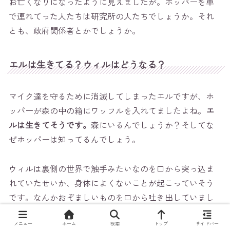
お亡くなりになったように見えましたが。ホッパーを車
で連れてった人たちは研究所の人たちでしょうか。それ
とも、政府関係者とかでしょうか。
エルは生きてる？ウィルはどうなる？
マイク達を守るために消滅してしまったエルですが、ホ
ッパーが森の中の箱にワッフルを入れてましたよね。
エ
ルは生きてそうです。
森にいるんでしょうか？そしてな
ぜホッパーは知ってるんでしょう。
ウィルは裏側の世界で触手みたいなのを口から突っ込ま
れていたせいか、身体によくないことが起こっていそう
です。なんかおぞましいものを口から吐き出していまし
た。そして、裏側の世界へ一瞬トリップしていました。
可哀そうに…。まさかウィルがデモゴルゴンになっちゃ
メニュー
ホーム
検索
トップ
サイドバー