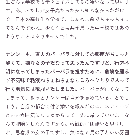
生さんは学校でも堂々とキスしてるの凄いなって思いま
す。あ、わたしが女子高だったから知らなかっただけ
で、日本の高校生も学校で、しかも人前でちゅっちゅし
てるんですかね。少なくとも共学だった中学校ではあの
ようなことはありませんでした。
ナンシーも、友人のバーバラに対しての態度がちょっと
酷くて、嫌な女の子だなって思ったんですけど、行方不
明になってしまったバーバラを捜すために、危険を顧み
ず不気味で粘液ねちょねちょなところへひとりで入って
行く勇気には敬服いたしました。
バーバラが亡くなって
しまって、きっとナンシーは自分を責めていることでし
ょう。自分の都合で付き添いを頼んだのに、スティーブ
といい雰囲気になったからって「先に帰っていいよ」な
んて邪険にしたんですから。客観的には酷いと思うけ
ど、思春期の女の子ですし、気になる男の子といい雰囲