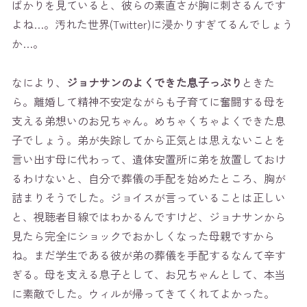
ばかりを見ていると、彼らの素直さが胸に刺さるんです
よね…。汚れた世界(Twitter)に浸かりすぎてるんでしょう
か…。
なにより、
ジョナサンのよくできた息子っぷり
ときた
ら。離婚して精神不安定ながらも子育てに奮闘する母を
支える弟想いのお兄ちゃん。めちゃくちゃよくできた息
子でしょう。弟が失踪してから正気とは思えないことを
言い出す母に代わって、遺体安置所に弟を放置しておけ
るわけないと、自分で葬儀の手配を始めたところ、胸が
詰まりそうでした。ジョイスが言っていることは正しい
と、視聴者目線ではわかるんですけど、ジョナサンから
見たら完全にショックでおかしくなった母親ですから
ね。まだ学生である彼が弟の葬儀を手配するなんて辛す
ぎる。母を支える息子として、お兄ちゃんとして、本当
に素敵でした。ウィルが帰ってきてくれてよかった。