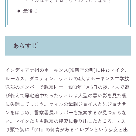
エルは生きてる？ウィルはどうなる？
最後に
あらすじ
インディアナ州のホーキンス(※架空の町)に住むマイク、
ルーカス、ダスティン、ウィルの4人はホーキンス中学放
送部のメンバーで親友同士。1983年11月6日の夜、4人で遊
び終えて帰宅途中だったウィルは人型の黒い影を見た後
に失踪してしまう。ウィルの母親ジョイスと兄ジョナサ
ンをはじめ、警察署長ホッパーも捜索するが見つからな
い。マイクたちも親友の捜索に乗り出したところ、丸刈
り頭で腕に『011』の刺青があるイレブンという少女と出