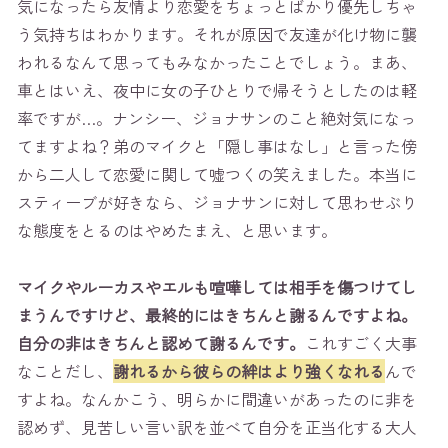
気になったら友情より恋愛をちょっとばかり優先しちゃ
う気持ちはわかります。それが原因で友達が化け物に襲
われるなんて思ってもみなかったことでしょう。まあ、
車とはいえ、夜中に女の子ひとりで帰そうとしたのは軽
率ですが…。ナンシー、ジョナサンのこと絶対気になっ
てますよね？弟のマイクと「隠し事はなし」と言った傍
から二人して恋愛に関して嘘つくの笑えました。本当に
スティーブが好きなら、ジョナサンに対して思わせぶり
な態度をとるのはやめたまえ、と思います。
マイクやルーカスやエルも喧嘩しては相手を傷つけてし
まうんですけど、最終的にはきちんと謝るんですよね。
自分の非はきちんと認めて謝るんです。
これすごく大事
なことだし、
謝れるから彼らの絆はより強くなれる
んで
すよね。なんかこう、明らかに間違いがあったのに非を
認めず、見苦しい言い訳を並べて自分を正当化する大人