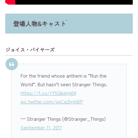
登場人物&キャスト
ジョイス・バイヤーズ
For the friend whose anthem is “Run the
World”. But hasn’t seen Stranger Things.
https://t.co/rY5QkqHg04
pic.twitter.com/qxCeZmhiBP
— Stranger Things (@Stranger_Things)
September 11, 2017