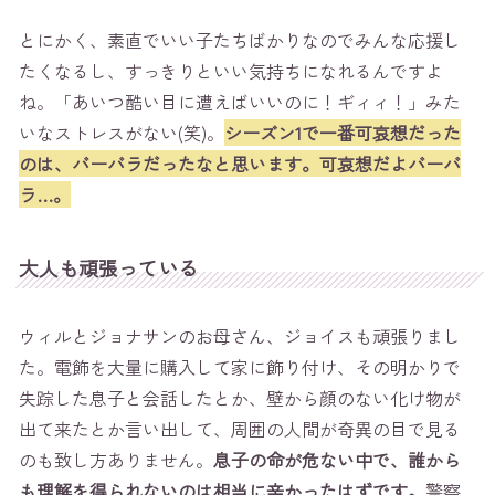
とにかく、素直でいい子たちばかりなのでみんな応援し
たくなるし、すっきりといい気持ちになれるんですよ
ね。「あいつ酷い目に遭えばいいのに！ギィィ！」みた
いなストレスがない(笑)。
シーズン1で一番可哀想だった
のは、バーバラだったなと思います。可哀想だよバーバ
ラ…。
大人も頑張っている
ウィルとジョナサンのお母さん、ジョイスも頑張りまし
た。電飾を大量に購入して家に飾り付け、その明かりで
失踪した息子と会話したとか、壁から顔のない化け物が
出て来たとか言い出して、周囲の人間が奇異の目で見る
のも致し方ありません。
息子の命が危ない中で、誰から
も理解を得られないのは相当に辛かったはずです。
警察