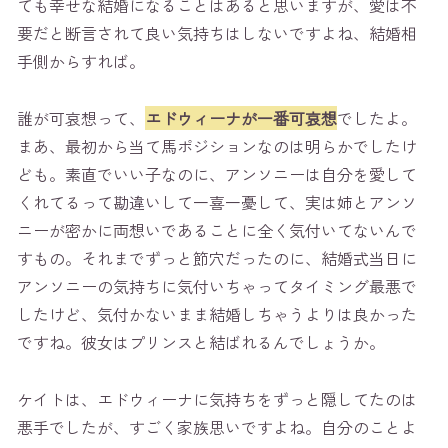
ても幸せな結婚になることはあると思いますが、愛は不
要だと断言されて良い気持ちはしないですよね、結婚相
手側からすれば。
誰が可哀想って、
エドウィーナが一番可哀想
でしたよ。
まあ、最初から当て馬ポジションなのは明らかでしたけ
ども。素直でいい子なのに、アンソニーは自分を愛して
くれてるって勘違いして一喜一憂して、実は姉とアンソ
ニーが密かに両想いであることに全く気付いてないんで
すもの。それまでずっと節穴だったのに、結婚式当日に
アンソニーの気持ちに気付いちゃってタイミング最悪で
したけど、気付かないまま結婚しちゃうよりは良かった
ですね。彼女はプリンスと結ばれるんでしょうか。
ケイトは、エドウィーナに気持ちをずっと隠してたのは
悪手でしたが、すごく家族思いですよね。自分のことよ