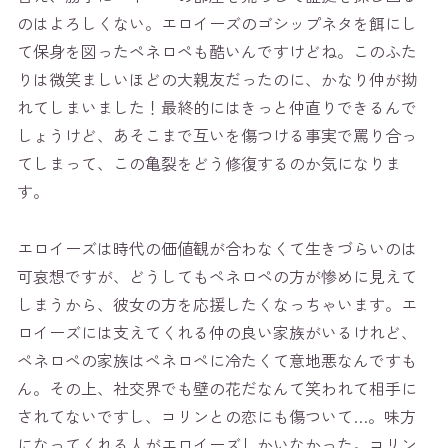
のはよろしくない。エロイーズのゴシップネタを餌にし
て保身を図ったペネロペも酷いんですけどね。このふた
りは微笑ましいほどの大親友だったのに、かなり仲が拗
れてしまいました！最終的にはきっと仲直りできるんで
しょうけど、あそこまで互いを傷つける事実で罵り合っ
てしまって、この亀裂をどう修復するのか気になりま
す。
エロイーズは時代の価値観が合わなくて生きづらいのは
可哀想ですが、どうしてもペネロペの方が惨めに見えて
しまうから、彼女の方を応援したくなっちゃいます。エ
ロイーズには支えてくれる仲の良い家族がいるけれど、
ペネロペの家族はペネロペに冷たくて意地悪なんですも
ん。その上、社交界でも壁の花だなんて笑われて相手に
されてないですし、コリンとの恋にも傷ついて…。味方
になってくれる人がエロイーズしかいなかった。コリン