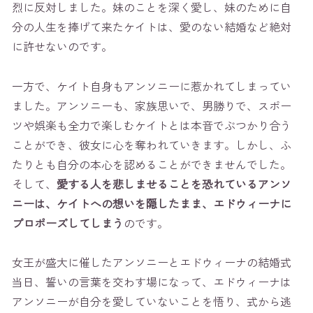
烈に反対しました。妹のことを深く愛し、妹のために自
分の人生を捧げて来たケイトは、愛のない結婚など絶対
に許せないのです。
一方で、ケイト自身もアンソニーに惹かれてしまってい
ました。アンソニーも、家族思いで、男勝りで、スポー
ツや娯楽も全力で楽しむケイトとは本音でぶつかり合う
ことができ、彼女に心を奪われていきます。しかし、ふ
たりとも自分の本心を認めることができませんでした。
そして、
愛する人を悲しませることを恐れているアンソ
ニーは、ケイトへの想いを隠したまま、エドウィーナに
プロポーズしてしまう
のです。
女王が盛大に催したアンソニーとエドウィーナの結婚式
当日、誓いの言葉を交わす場になって、エドウィーナは
アンソニーが自分を愛していないことを悟り、式から逃