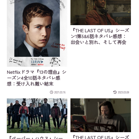
『THE LAST OF US』シーズ
ン1第5&6話ネタバレ感想：
出会いと別れ、そして再会
Netflixドラマ『13の理由』シ
ーズン4全10話ネタバレ感
想：受け入れ難い結末
2021.03.16
2023.03.08
『THE LAST OF US』シーズ
『ペーパー・ハウス』シー