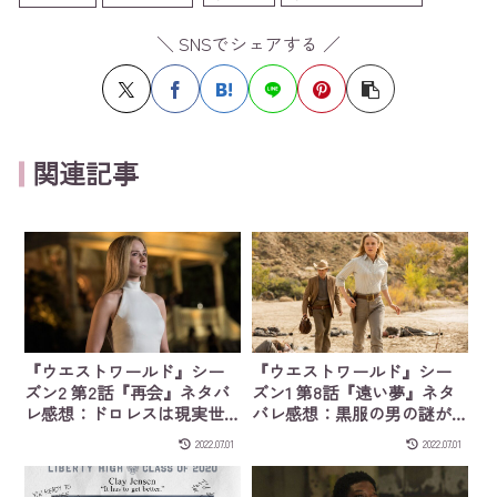
＼ SNSでシェアする ／
関連記事
『ウエストワールド』シー
『ウエストワールド』シー
ズン2 第2話『再会』ネタバ
ズン1 第8話『遠い夢』ネタ
レ感想：ドロレスは現実世
バレ感想：黒服の男の謎が
界を知っていた
解かれ始める
2022.07.01
2022.07.01