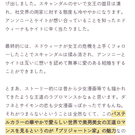
げ出しました。スキャンダルのせいで女王の面目は潰
れ、社交界の両家に対する態度も冷ややかになります。
アンソニーとケイトが想い合っていることを知ったエド
ウィーナもケイトに辛く当たりました。
最終的には、エドウィーナが女王の危機を上手くフォロ
ーしたことでスキャンダルは揉み消され、アンソニーと
ケイトは互いに想いを認めて無事に愛のある結婚をする
ことができました。
とまあ、ストーリー的には昔から少女漫画等でも描かれ
てきたような王道のラブロマンスかなぁと思います。ダ
フネとサイモンの恋も少女漫画っぽかったですもんね。
それがつまらないということは全然なくて、この
パステ
ルカラーの華やかで愛らしい世界で美男美女の王道ロマ
ンスを見るというのが『ブリジャートン家』の魅力
なの