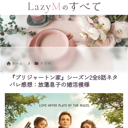
ホーム
ドラマ
『ブリジャートン家』シーズン2全8話ネタ
バレ感想：放蕩息子の婚活模様