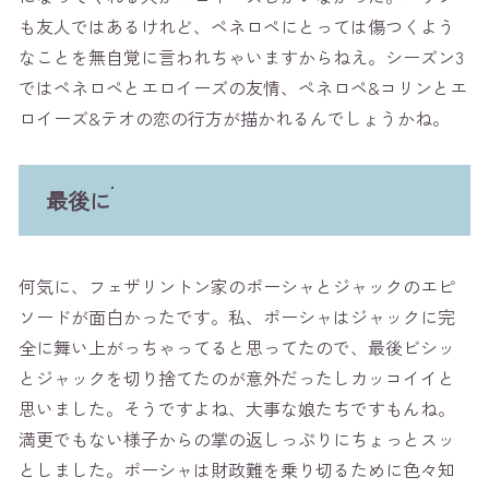
も友人ではあるけれど、ペネロペにとっては傷つくよう
なことを無自覚に言われちゃいますからねえ。シーズン3
ではペネロペとエロイーズの友情、ペネロペ&コリンとエ
ロイーズ&テオの恋の行方が描かれるんでしょうかね。
最後に
何気に、フェザリントン家のポーシャとジャックのエピ
ソードが面白かったです。私、ポーシャはジャックに完
全に舞い上がっちゃってると思ってたので、最後ビシッ
とジャックを切り捨てたのが意外だったしカッコイイと
思いました。そうですよね、大事な娘たちですもんね。
満更でもない様子からの掌の返しっぷりにちょっとスッ
としました。ポーシャは財政難を乗り切るために色々知