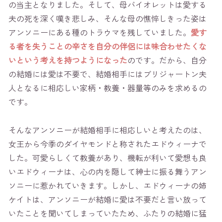
の当主となりました。そして、母バイオレットは愛する
夫の死を深く嘆き悲しみ、そんな母の憔悴しきった姿は
アンソニーにある種のトラウマを残していました。
愛す
る者を失うことの辛さを自分の伴侶には味合わせたくな
いという考えを持つようになった
のです。だから、自分
の結婚には愛は不要で、結婚相手にはブリジャートン夫
人となるに相応しい家柄・教養・器量等のみを求めるの
です。
そんなアンソニーが結婚相手に相応しいと考えたのは、
女王から今季のダイヤモンドと称されたエドウィーナで
した。可愛らしくて教養があり、機転が利いて愛想も良
いエドウィーナは、心の内を隠して紳士に振る舞うアン
ソニーに惹かれていきます。しかし、エドウィーナの姉
ケイトは、アンソニーが結婚に愛は不要だと言い放って
いたことを聞いてしまっていたため、ふたりの結婚に猛