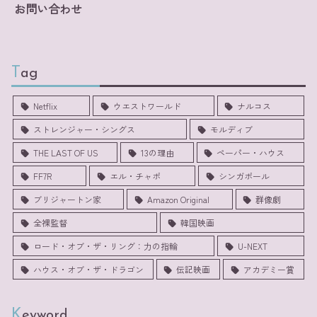
お問い合わせ
Tag
Netflix
ウエストワールド
ナルコス
ストレンジャー・シングス
モルディブ
THE LAST OF US
13の理由
ペーパー・ハウス
FF7R
エル・チャポ
シンガポール
ブリジャートン家
Amazon Original
群像劇
全裸監督
韓国映画
ロード・オブ・ザ・リング：力の指輪
U-NEXT
ハウス・オブ・ザ・ドラゴン
伝記映画
アカデミー賞
Keyword